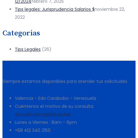
12/2024
febrero 7, 2025
Tips legales: Jurisprudencia Salarios $
noviembre 22,
2022
Categorias
Tips Legales
(26)
Información de contacto
Siempre estamos disponibles para atender tus solicitudes.
Valencia - Edo Carabobo - Venezuela
Cuéntenos el motivo de su consulta
douvelin.serra@dejuris.net
Lunes a Viernes : 8am - 6pm.
+58 412 340 2150