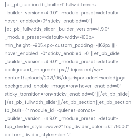
[et_pb_section fb_built=»1″ fullwidth=»on»
_builder_version=»4.9.0″ _module_preset=»default»
hover_enabled=»0″ sticky_enabled=»0″]
[et_pb_fullwidth_slider _builder_version=»4.9.0″
_module_preset=»default» width=»100%»
min_height=»905.4px» custom_padding=»|162px||||»
hover_enabled=»0″ sticky_enabled=»0″][et_pb_slide
_builder_version=»4.9.0″ _module_preset=»default»
background_image=»https://dejuris.net/wp-
content/uploads/2021/06/dejurisportada-1-scaled.jpg»
background_enable_image=»on» hover_enabled=»0″
sticky_transition=»on» sticky_enabled=»0″][/et_pb_slide]
[/et_pb_fullwidth_slider][/et_pb_section][et_pb_section
fb_built=»1″ module_id=»quienes-somos»
_builder_version=»4.9.0″ _module_preset=»default»
top_divider_style=»wave2″ top_divider_color=»#f79000″
bottom_divider_style=»slant2″