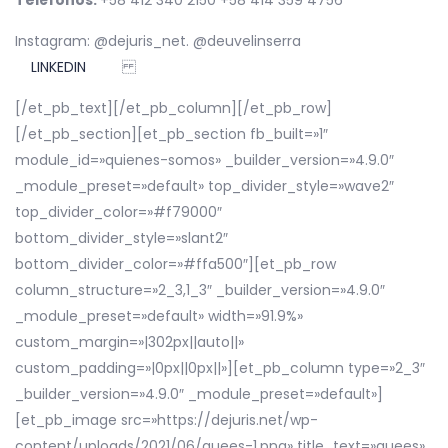
Teléfonos:
+58 412 340 2150 +58 414 359 4756
Instagram: @dejuris_net. @deuvelinserra
LINKEDIN
[/et_pb_text][/et_pb_column][/et_pb_row]
[/et_pb_section][et_pb_section fb_built=»1″
module_id=»quienes-somos» _builder_version=»4.9.0″
_module_preset=»default» top_divider_style=»wave2″
top_divider_color=»#f79000″
bottom_divider_style=»slant2″
bottom_divider_color=»#ffa500″][et_pb_row
column_structure=»2_3,1_3″ _builder_version=»4.9.0″
_module_preset=»default» width=»91.9%»
custom_margin=»|302px||auto||»
custom_padding=»|0px||0px||»][et_pb_column type=»2_3″
_builder_version=»4.9.0″ _module_preset=»default»]
[et_pb_image src=»https://dejuris.net/wp-
content/uploads/2021/06/quees-1.png» title_text=»quees»