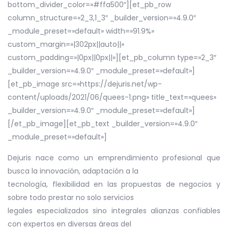
bottom_divider_color=»#ffa500″][et_pb_row
column_structure=»2_3,1_3″ _builder_version=»4.9.0″
_module_preset=»default» width=»91.9%»
custom_margin=»|302px||auto||»
custom_padding=»|0px||0px||»][et_pb_column type=»2_3″
_builder_version=»4.9.0″ _module_preset=»default»]
[et_pb_image src=»https://dejuris.net/wp-
content/uploads/2021/06/quees-1.png» title_text=»quees»
_builder_version=»4.9.0″ _module_preset=»default»]
[/et_pb_image][et_pb_text _builder_version=»4.9.0″
_module_preset=»default»]
Dejuris nace como un emprendimiento profesional que
busca la innovación, adaptación a la
tecnología, flexibilidad en las propuestas de negocios y
sobre todo prestar no solo servicios
legales especializados sino integrales alianzas confiables
con expertos en diversas áreas del