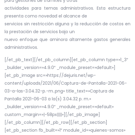
para gestiones de trámites y otras
actividades para temas administrativos. Esta estructura
presenta como novedad el alcance de
servicios sin restricción alguna y la reducción de costos en
la prestación de servicios bajo un
nuevo enfoque que aminora altamente gastos generales
administrativos.
[/et_pb_text][/et_pb_column][et_pb_column type=»1_3″
_builder_version=»4.9.0″ _module_preset=»default»]
[et_pb_image src=»https://dejuris.net/wp-
content/uploads/2021/06/Captura-de-Pantalla-2021-06-
03-a-las-3.04.32-p.-m..png» title_text=»Captura de
Pantalla 2021-06-03 a la(s) 3.04.32 p. m.»
_builder_version=»4.9.0″ _module_preset=»default»
custom_margin=»|-58px||||»][/et_pb_image]
[/et_pb_column][/et_pb_row][/et_pb_section]
[et_pb_section fb_built=»1″ module_id=»quienes-somos»