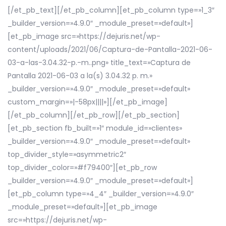
[/et_pb_text][/et_pb_column][et_pb_column type=»1_3″
_builder_version=»4.9.0″ _module_preset=»default»]
[et_pb_image src=»https://dejuris.net/wp-
content/uploads/2021/06/Captura-de-Pantalla-2021-06-
03-a-las-3.04.32-p.-m..png» title_text=»Captura de
Pantalla 2021-06-03 a la(s) 3.04.32 p. m.»
_builder_version=»4.9.0″ _module_preset=»default»
custom_margin=»|-58px||||»][/et_pb_image]
[/et_pb_column][/et_pb_row][/et_pb_section]
[et_pb_section fb_built=»1″ module_id=»clientes»
_builder_version=»4.9.0″ _module_preset=»default»
top_divider_style=»asymmetric2″
top_divider_color=»#f79400″][et_pb_row
_builder_version=»4.9.0″ _module_preset=»default»]
[et_pb_column type=»4_4″ _builder_version=»4.9.0″
_module_preset=»default»][et_pb_image
src=»https://dejuris.net/wp-