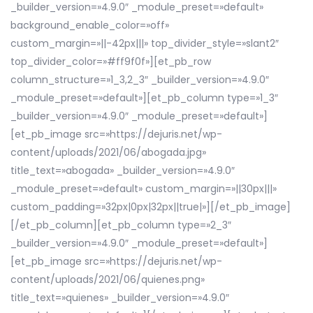
_builder_version=»4.9.0″ _module_preset=»default»
background_enable_color=»off»
custom_margin=»||-42px|||» top_divider_style=»slant2″
top_divider_color=»#ff9f0f»][et_pb_row
column_structure=»1_3,2_3″ _builder_version=»4.9.0″
_module_preset=»default»][et_pb_column type=»1_3″
_builder_version=»4.9.0″ _module_preset=»default»]
[et_pb_image src=»https://dejuris.net/wp-
content/uploads/2021/06/abogada.jpg»
title_text=»abogada» _builder_version=»4.9.0″
_module_preset=»default» custom_margin=»||30px|||»
custom_padding=»32px|0px|32px||true|»][/et_pb_image]
[/et_pb_column][et_pb_column type=»2_3″
_builder_version=»4.9.0″ _module_preset=»default»]
[et_pb_image src=»https://dejuris.net/wp-
content/uploads/2021/06/quienes.png»
title_text=»quienes» _builder_version=»4.9.0″